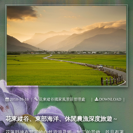
2018-10-16 ｜
花東縱谷國家風景區管理處
｜
DOWNLOAD
｜
花東縱谷、東部海洋、休閒農漁深度旅遊 ~
花蓮縣擁有豐富的自然資源及獨一無二的景緻，並且有著