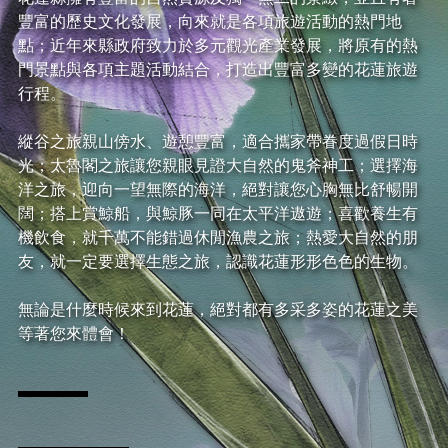
豐富的歷史文化發展，向來就是各項旅遊活動的熱門地
點；近年來縣政府致力於多元觀光產業發展，將原有的熱
門景點與各項主題活動結合，打造出豐富多變的花蓮旅遊
行程。
縱谷之旅親山傍水、遊憩豐富，適合攜家帶眷度過假日時
光；太魯閣之旅讓您親眼見證大自然的鬼斧神工；選擇海
洋之旅，迎向一望無際的海洋，絕對讓您心胸無比舒暢開
闊；搭上賞鯨船，與鯨豚一同在太平洋遨遊；喜歡養生有
機飲食，就千萬不能錯過休閒漁農之旅；熱愛大自然的朋
友，就一定要選擇生態之旅，認識花蓮形形色色的生物。
無論是什麼時候來到花蓮，絕對都有多采多姿的花蓮之美
等著您來體會！