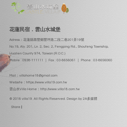
花蓮民宿．雲山水城堡
Adress：花蓮縣壽豐鄉豐坪路二段二巷201弄19號
No.19, Aly. 201, Ln. 2, Sec. 2, Fengping Rd., Shoufeng Township,
Hualien County 974, Taiwan (R.O.C.)
Mobile : 0938-111111 ｜ Fax : 03-8656061 ｜ Phone : 03-8656060
Mail：
villahome18@gmail.com
Website：
https://www.villa19.com.tw
雲山水Villa Home：
http://www.villa18.com.tw
© 2018 villa19. All Rights Reserved. Design by
2A多媒體
Share
|