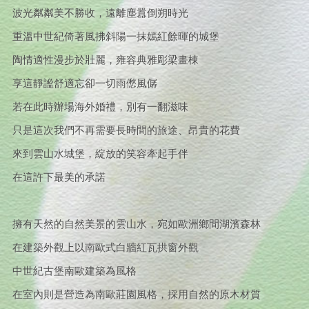
波光粼粼美不勝收，遠離塵囂倒朔時光
重溫中世紀倚著風拂斜陽一抹嫣紅餘暉的城堡
陶情適性漫步於壯麗，雍容典雅彫梁畫棟
享這靜謐舒適忘卻一切雨僽風僝
若在此時辦場海外婚禮，別有一翻滋味
只是這次我們不再需要長時間的旅途、昂貴的花費
來到雲山水城堡，綻放的笑容牽起手伴
在這許下最美的承諾
擁有天然的自然美景的雲山水，宛如歐洲鄉間湖濱森林
在建築外觀上以南歐式白牆紅瓦拱窗外觀
中世紀古堡南歐建築為風格
在室內則是營造為南歐莊園風格，採用自然的原木材質