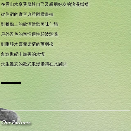
在雲山水享受屬於自己及親朋好友的浪漫婚禮
從住宿的雍容典雅雕樑畫棟
到餐點上的飲酒當歌美味佳餚
戶外景色的陶情適性碧波漣漪
到幽靜水靈間柔情的落羽松
創造世紀中最美的永恆
永生難忘的歐式浪漫婚禮在此展開
VIEW
Our Partners