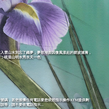
進入雲山水別忘了織夢，夢那湖面因微風漾起的碧波漣漪，
行；晀這山明水秀水天一色
號碼，若您接獲任何電話要您依照指示操作ATM提供剩
等，請不要依電話指示...