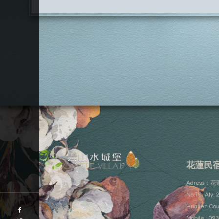
花蓮民
Adress
No.19, Aly. 
Hualien Cou
Mobile : 09