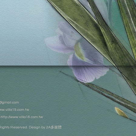
@gmail.com
www.villa19.com.tw
：
http://www.villa18.com.tw
 Rights Reserved. Design by
2A多媒體