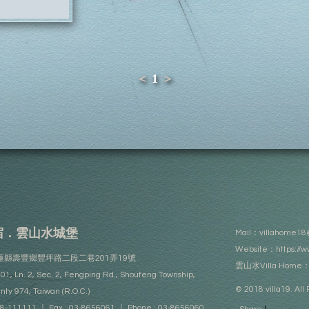
＜
1
＞
宿．雲山水城堡
Mail：
villahome18
Website：
https://
：花蓮縣壽豐鄉豐坪路二段二巷201弄19號
雲山水Villa Home
201, Ln. 2, Sec. 2, Fengping Rd., Shoufeng Township,
© 2018 villa19. All
nty 974, Taiwan (R.O.C.)
38-111111 ｜ Fax : 03-8656061 ｜ Phone : 03-8656060