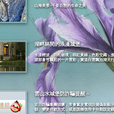
山海美景~千姿百態的生命之美
湖畔林間的浪漫城堡 ~
水漾輕波．羽松秘境，棕紅黃綠．色彩交織，
望那蒼芎飄起的一片雲彩，賞這白雲飄泊湖天
雲山水城堡防詐騙提醒 ~
近日詐騙集團猖獗，常會竄改電信設備偽裝顯示
額、變更付款方式，或是謊稱信用卡分期設定錯誤