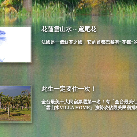
花蓮雲山水 ~ 鳶尾花
法國是一個鮮花之國，它的首都巴黎有“花都”
此生一定要住一次！
全台最美十大民宿票選第一名！有「全台最美
「雲山水VILLA HOME」強勢攻佔最美民宿