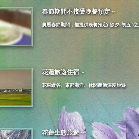
春節期間不接受晚餐預定 ~
農曆春節期間，無提供晚餐預定( 除夕~初五 
花蓮旅遊住宿 ~
花東縱谷、東部海洋、休閒農漁深度旅遊
花蓮生態旅遊 ~