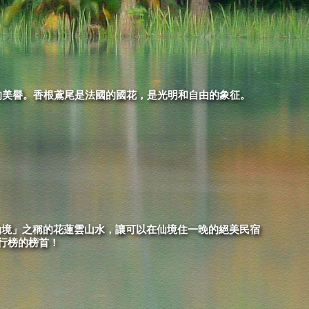
的美譽。香根鳶尾是法國的國花，是光明和自由的象征。
仙境」之稱的花蓮雲山水，讓可以在仙境住一晚的絕美民宿
排行榜的榜首！